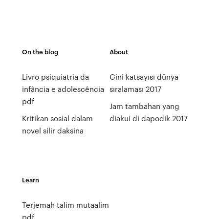
On the blog
About
Livro psiquiatria da
Gini katsayısı dünya
infância e adolescência
sıralaması 2017
pdf
Jam tambahan yang
Kritikan sosial dalam
diakui di dapodik 2017
novel silir daksina
Learn
Terjemah talim mutaalim
pdf