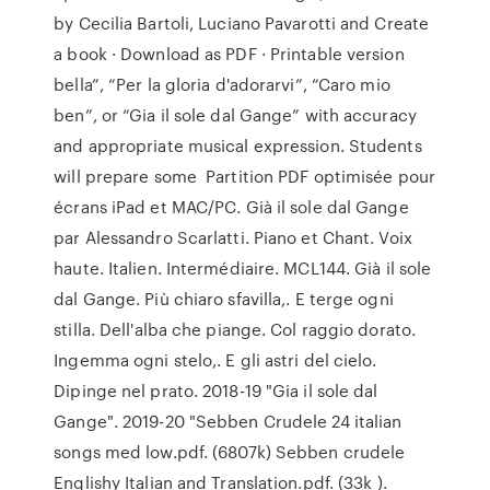
by Cecilia Bartoli, Luciano Pavarotti and Create
a book · Download as PDF · Printable version
bella”, “Per la gloria d'adorarvi”, “Caro mio
ben”, or “Gia il sole dal Gange” with accuracy
and appropriate musical expression. Students
will prepare some Partition PDF optimisée pour
écrans iPad et MAC/PC. Già il sole dal Gange
par Alessandro Scarlatti. Piano et Chant. Voix
haute. Italien. Intermédiaire. MCL144. Già il sole
dal Gange. Più chiaro sfavilla,. E terge ogni
stilla. Dell'alba che piange. Col raggio dorato.
Ingemma ogni stelo,. E gli astri del cielo.
Dipinge nel prato. 2018-19 "Gia il sole dal
Gange". 2019-20 "Sebben Crudele 24 italian
songs med low.pdf. (6807k) Sebben crudele
Englishy Italian and Translation.pdf. (33k ).