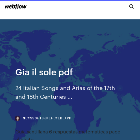
Gia il sole pdf
24 Italian Songs and Arias of the 17th
and 18th Centuries ...
NEWSSOFTSJMEF.WEB.APP
Guia santillana 6 respuestas matematicas paco
el chato