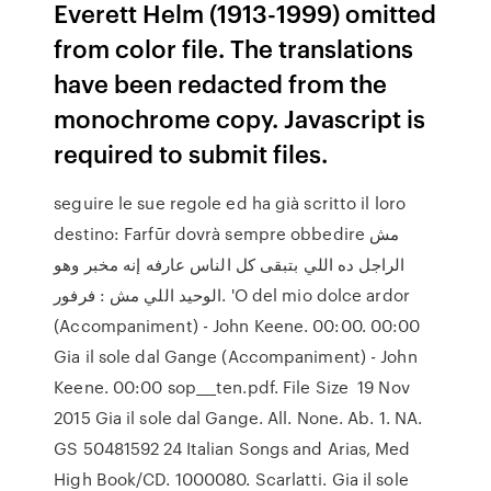
Everett Helm (1913-1999) omitted
from color file. The translations
have been redacted from the
monochrome copy. Javascript is
required to submit files.
seguire le sue regole ed ha già scritto il loro
destino: Farfūr dovrà sempre obbedire مش
الراجل ده اللي بتبقى كل الناس عارفه إنه مخبر وهو
الوحيد اللي مش : فرفور. 'O del mio dolce ardor
(Accompaniment) - John Keene. 00:00. 00:00
Gia il sole dal Gange (Accompaniment) - John
Keene. 00:00 sop___ten.pdf. File Size 19 Nov
2015 Gia il sole dal Gange. All. None. Ab. 1. NA.
GS 50481592 24 Italian Songs and Arias, Med
High Book/CD. 1000080. Scarlatti. Gia il sole