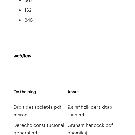
162
846
On the blog
About
Droit des sociétés pdf
9.sınıf fizik ders kitabı
maroc
tuna pdf
Derecho constitucional
Graham hancock pdf
general pdf
chomikuj