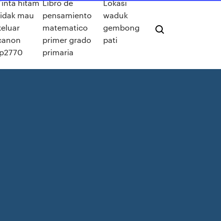
Tinta hitam
Libro de
Lokasi
tidak mau
pensamiento
waduk
keluar
matematico
gembong
canon
primer grado
pati
ip2770
primaria