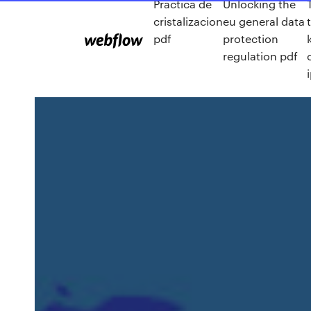
Practica de
Unlocking the
cristalizacion
eu general data
pdf
protection
regulation pdf