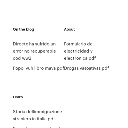
On the blog
About
Directx ha sufrido un
Formulario de
error no recuperable
electricidad y
cod ww2
electronica pdf
Popol vuh libro maya pdf
Drogas vasoativas pdf
Learn
Storia dellimmigrazione
straniera in italia pdf