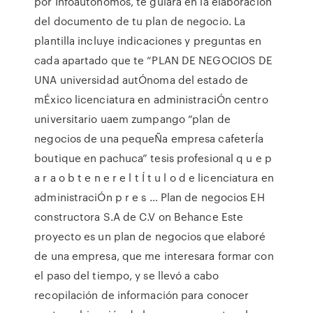
por Infoautónomos, te guiará en la elaboración
del documento de tu plan de negocio. La
plantilla incluye indicaciones y preguntas en
cada apartado que te “PLAN DE NEGOCIOS DE
UNA universidad autÓnoma del estado de
mÉxico licenciatura en administraciÓn centro
universitario uaem zumpango “plan de
negocios de una pequeÑa empresa cafeterÍa
boutique en pachuca” tesis profesional q u e p
a r a o b t e n e r e l t Í t u l o d e licenciatura en
administraciÓn p r e s … Plan de negocios EH
constructora S.A de C.V on Behance Este
proyecto es un plan de negocios que elaboré
de una empresa, que me interesara formar con
el paso del tiempo, y se llevó a cabo
recopilación de información para conocer